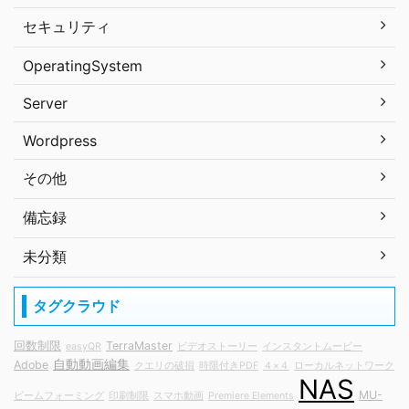
セキュリティ
OperatingSystem
Server
Wordpress
その他
備忘録
未分類
タグクラウド
回数制限
TerraMaster
easyQR
ビデオストーリー
インスタントムービー
自動動画編集
Adobe
クエリの破損
時限付きPDF
４×４
ローカルネットワーク
NAS
MU-
ビームフォーミング
印刷制限
スマホ動画
Premiere Elements