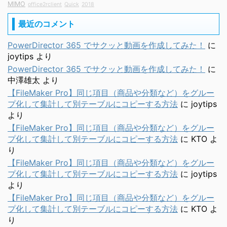
MIMO
office2rclient
Quick
2018
最近のコメント
PowerDirector 365 でサクッと動画を作成してみた！
に
joytips
より
PowerDirector 365 でサクッと動画を作成してみた！
に
中澤雄太
より
【FileMaker Pro】同じ項目（商品や分類など）をグルー
プ化して集計して別テーブルにコピーする方法
に
joytips
より
【FileMaker Pro】同じ項目（商品や分類など）をグルー
プ化して集計して別テーブルにコピーする方法
に
KTO
よ
り
【FileMaker Pro】同じ項目（商品や分類など）をグルー
プ化して集計して別テーブルにコピーする方法
に
joytips
より
【FileMaker Pro】同じ項目（商品や分類など）をグルー
プ化して集計して別テーブルにコピーする方法
に
KTO
よ
り