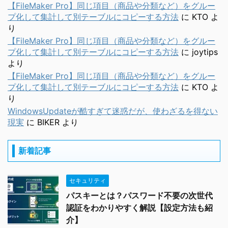
【FileMaker Pro】同じ項目（商品や分類など）をグルー
プ化して集計して別テーブルにコピーする方法
に
KTO
よ
り
【FileMaker Pro】同じ項目（商品や分類など）をグルー
プ化して集計して別テーブルにコピーする方法
に
joytips
より
【FileMaker Pro】同じ項目（商品や分類など）をグルー
プ化して集計して別テーブルにコピーする方法
に
KTO
よ
り
WindowsUpdateが酷すぎて迷惑だが、使わざるを得ない
現実
に
BIKER
より
新着記事
セキュリティ
パスキーとは？パスワード不要の次世代
認証をわかりやすく解説【設定方法も紹
介】