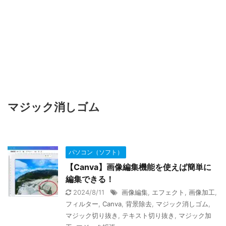
マジック消しゴム
パソコン（ソフト）
【Canva】画像編集機能を使えば簡単に
編集できる！
2024/8/11
画像編集
,
エフェクト
,
画像加工
,
フィルター
,
Canva
,
背景除去
,
マジック消しゴム
,
マジック切り抜き
,
テキスト切り抜き
,
マジック加