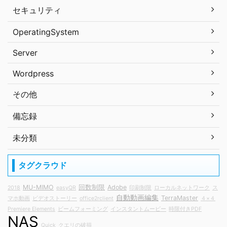
セキュリティ
OperatingSystem
Server
Wordpress
その他
備忘録
未分類
タグクラウド
MU-MIMO
回数制限
Adobe
2018
easyQR
印刷制限
ローカルネットワーク
ス
自動動画編集
TerraMaster
マホ動画
ビデオストーリー
office2rclient
４×４
Premiere Elements
ビームフォーミング
インスタントムービー
時限付きPDF
NAS
Quick
クエリの破損