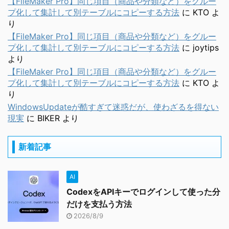
【FileMaker Pro】同じ項目（商品や分類など）をグルー
プ化して集計して別テーブルにコピーする方法
に
KTO
よ
り
【FileMaker Pro】同じ項目（商品や分類など）をグルー
プ化して集計して別テーブルにコピーする方法
に
joytips
より
【FileMaker Pro】同じ項目（商品や分類など）をグルー
プ化して集計して別テーブルにコピーする方法
に
KTO
よ
り
WindowsUpdateが酷すぎて迷惑だが、使わざるを得ない
現実
に
BIKER
より
新着記事
AI
CodexをAPIキーでログインして使った分
だけを支払う方法
2026/8/9