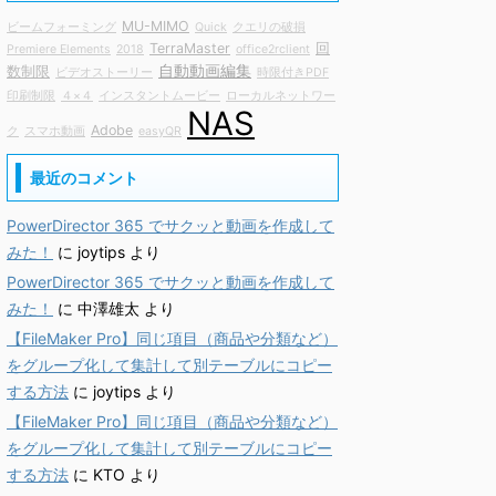
MU-MIMO
ビームフォーミング
Quick
クエリの破損
TerraMaster
回
Premiere Elements
2018
office2rclient
自動動画編集
数制限
ビデオストーリー
時限付きPDF
印刷制限
４×４
インスタントムービー
ローカルネットワー
NAS
Adobe
ク
スマホ動画
easyQR
最近のコメント
PowerDirector 365 でサクッと動画を作成して
みた！
に
joytips
より
PowerDirector 365 でサクッと動画を作成して
みた！
に
中澤雄太
より
【FileMaker Pro】同じ項目（商品や分類など）
をグループ化して集計して別テーブルにコピー
する方法
に
joytips
より
【FileMaker Pro】同じ項目（商品や分類など）
をグループ化して集計して別テーブルにコピー
する方法
に
KTO
より