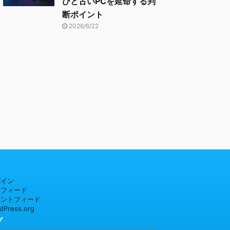
びと古いPCを延命する判
断ポイント
2026/6/22
グイン
稿フィード
メントフィード
dPress.org
ブ