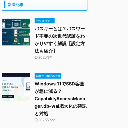
新着記事
セキュリティ
パスキーとは？パスワー
ド不要の次世代認証をわ
かりやすく解説【設定方
法も紹介】
2026/8/1
OperatingSystem
Windows 11でSSD容量
が急に減る？
CapabilityAccessMana
ger.db-wal肥大化の確認
と対処
2026/7/22