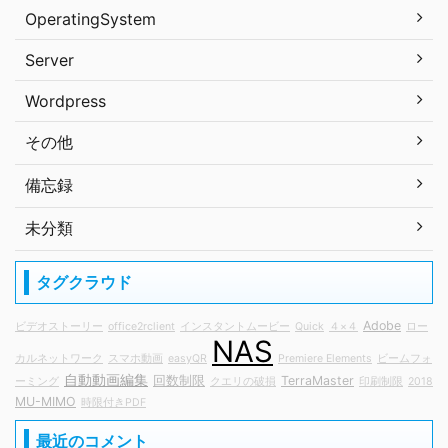
OperatingSystem
Server
Wordpress
その他
備忘録
未分類
タグクラウド
Adobe
ビデオストーリー
office2rclient
インスタントムービー
Quick
４×４
ロー
NAS
カルネットワーク
スマホ動画
easyQR
Premiere Elements
ビームフォ
自動動画編集
回数制限
TerraMaster
ーミング
クエリの破損
印刷制限
2018
MU-MIMO
時限付きPDF
最近のコメント