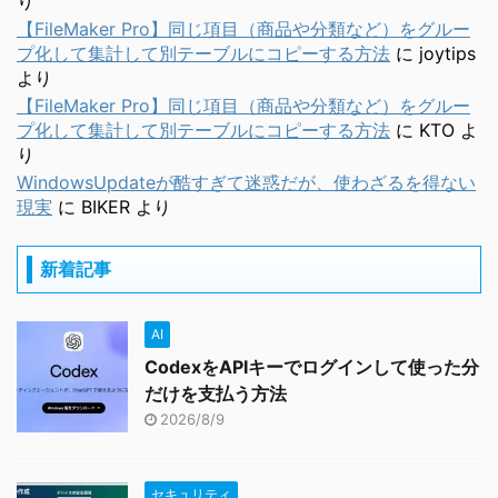
り
【FileMaker Pro】同じ項目（商品や分類など）をグルー
プ化して集計して別テーブルにコピーする方法
に
joytips
より
【FileMaker Pro】同じ項目（商品や分類など）をグルー
プ化して集計して別テーブルにコピーする方法
に
KTO
よ
り
WindowsUpdateが酷すぎて迷惑だが、使わざるを得ない
現実
に
BIKER
より
新着記事
AI
CodexをAPIキーでログインして使った分
だけを支払う方法
2026/8/9
セキュリティ