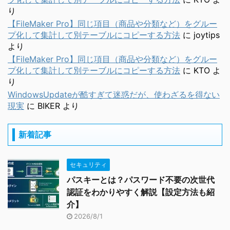
り
【FileMaker Pro】同じ項目（商品や分類など）をグルー
プ化して集計して別テーブルにコピーする方法
に
joytips
より
【FileMaker Pro】同じ項目（商品や分類など）をグルー
プ化して集計して別テーブルにコピーする方法
に
KTO
よ
り
WindowsUpdateが酷すぎて迷惑だが、使わざるを得ない
現実
に
BIKER
より
新着記事
セキュリティ
パスキーとは？パスワード不要の次世代
認証をわかりやすく解説【設定方法も紹
介】
2026/8/1