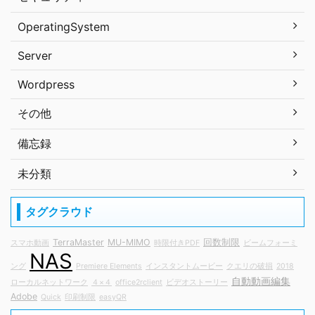
OperatingSystem
Server
Wordpress
その他
備忘録
未分類
タグクラウド
TerraMaster
MU-MIMO
回数制限
スマホ動画
時限付きPDF
ビームフォーミ
NAS
ング
Premiere Elements
インスタントムービー
クエリの破損
2018
自動動画編集
ローカルネットワーク
４×４
office2rclient
ビデオストーリー
Adobe
Quick
印刷制限
easyQR