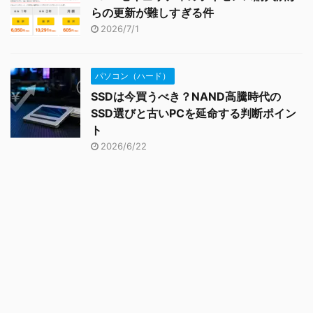
らの更新が難しすぎる件
2026/7/1
パソコン（ハード）
SSDは今買うべき？NAND高騰時代の
SSD選びと古いPCを延命する判断ポイン
ト
2026/6/22