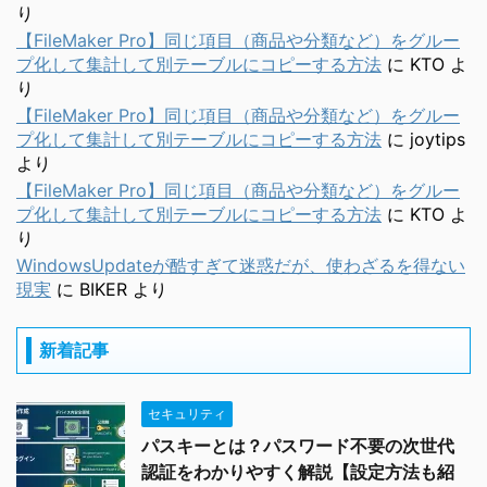
り
【FileMaker Pro】同じ項目（商品や分類など）をグルー
プ化して集計して別テーブルにコピーする方法
に
KTO
よ
り
【FileMaker Pro】同じ項目（商品や分類など）をグルー
プ化して集計して別テーブルにコピーする方法
に
joytips
より
【FileMaker Pro】同じ項目（商品や分類など）をグルー
プ化して集計して別テーブルにコピーする方法
に
KTO
よ
り
WindowsUpdateが酷すぎて迷惑だが、使わざるを得ない
現実
に
BIKER
より
新着記事
セキュリティ
パスキーとは？パスワード不要の次世代
認証をわかりやすく解説【設定方法も紹