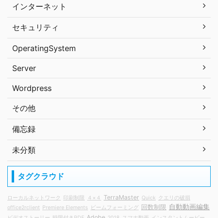
インターネット
セキュリティ
OperatingSystem
Server
Wordpress
その他
備忘録
未分類
タグクラウド
TerraMaster
ローカルネットワーク
印刷制限
４×４
Quick
クエリの破損
自動動画編集
回数制限
office2rclient
Premiere Elements
ビームフォーミング
Adobe
ビデオストーリー
時限付きPDF
2018
スマホ動画
インスタントムービー