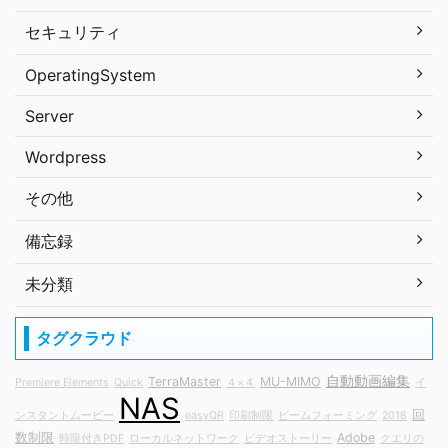
セキュリティ
OperatingSystem
Server
Wordpress
その他
備忘録
未分類
タグクラウド
自動動画編集
TerraMaster
MU-MIMO
Premiere Elements
Quick
４×４
イ
NAS
回
ンスタントムービー
easyQR
印刷制限
ビームフォーミング
2018
数制限
Adobe
時限付きPDF
ローカルネットワーク
ビデオストーリー
クエリの