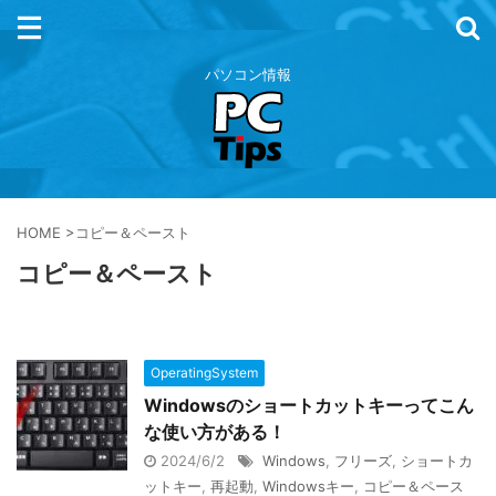
パソコン情報
HOME
>
コピー＆ペースト
コピー＆ペースト
OperatingSystem
Windowsのショートカットキーってこん
な使い方がある！
2024/6/2
Windows
,
フリーズ
,
ショートカ
ットキー
,
再起動
,
Windowsキー
,
コピー＆ペース