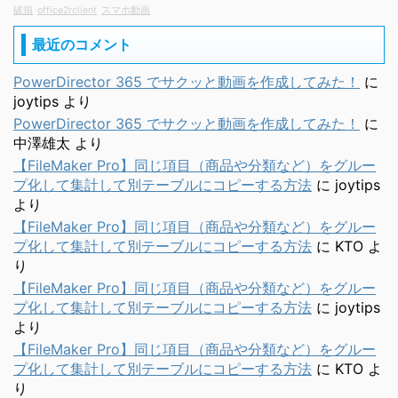
破損
office2rclient
スマホ動画
最近のコメント
PowerDirector 365 でサクッと動画を作成してみた！
に
joytips
より
PowerDirector 365 でサクッと動画を作成してみた！
に
中澤雄太
より
【FileMaker Pro】同じ項目（商品や分類など）をグルー
プ化して集計して別テーブルにコピーする方法
に
joytips
より
【FileMaker Pro】同じ項目（商品や分類など）をグルー
プ化して集計して別テーブルにコピーする方法
に
KTO
よ
り
【FileMaker Pro】同じ項目（商品や分類など）をグルー
プ化して集計して別テーブルにコピーする方法
に
joytips
より
【FileMaker Pro】同じ項目（商品や分類など）をグルー
プ化して集計して別テーブルにコピーする方法
に
KTO
よ
り