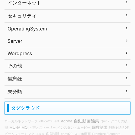
インターネット
セキュリティ
OperatingSystem
Server
Wordpress
その他
備忘録
未分類
タグクラウド
自動動画編集
Adobe
ローカルネットワーク
office2rclient
Quick
クエリの破
MU-MIMO
回数制限
損
ビデオストーリー
インスタントムービー
時限付きPDF
ビームフォーミング
４×４
印刷制限
easyQR
スマホ動画
Premiere Elements