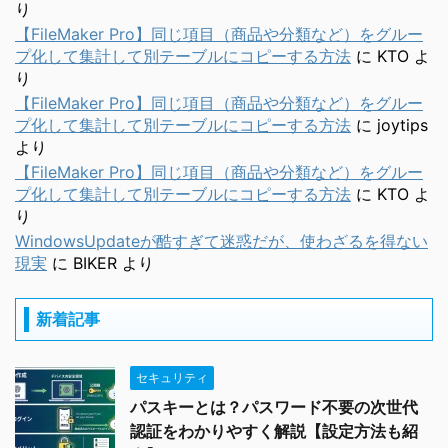
り
【FileMaker Pro】同じ項目（商品や分類など）をグルー
プ化して集計して別テーブルにコピーする方法
に
KTO
よ
り
【FileMaker Pro】同じ項目（商品や分類など）をグルー
プ化して集計して別テーブルにコピーする方法
に
joytips
より
【FileMaker Pro】同じ項目（商品や分類など）をグルー
プ化して集計して別テーブルにコピーする方法
に
KTO
よ
り
WindowsUpdateが酷すぎて迷惑だが、使わざるを得ない
現実
に
BIKER
より
新着記事
セキュリティ
パスキーとは？パスワード不要の次世代
認証をわかりやすく解説【設定方法も紹