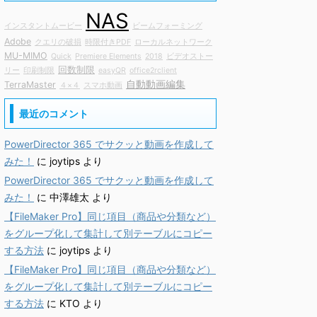
NAS
インスタントムービー
ビームフォーミング
Adobe
クエリの破損
時限付きPDF
ローカルネットワーク
MU-MIMO
Quick
Premiere Elements
2018
ビデオストー
回数制限
リー
印刷制限
easyQR
office2rclient
自動動画編集
TerraMaster
４×４
スマホ動画
最近のコメント
PowerDirector 365 でサクッと動画を作成して
みた！
に
joytips
より
PowerDirector 365 でサクッと動画を作成して
みた！
に
中澤雄太
より
【FileMaker Pro】同じ項目（商品や分類など）
をグループ化して集計して別テーブルにコピー
する方法
に
joytips
より
【FileMaker Pro】同じ項目（商品や分類など）
をグループ化して集計して別テーブルにコピー
する方法
に
KTO
より