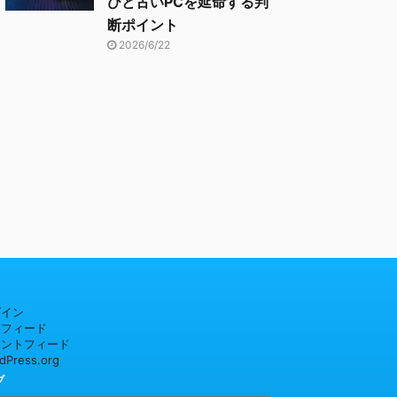
びと古いPCを延命する判
断ポイント
2026/6/22
グイン
稿フィード
メントフィード
dPress.org
ブ