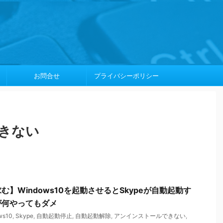
お問合せ
プライバシーポリシー
きない
】Windows10を起動させるとSkypeが自動起動す
が何やってもダメ
ws10
,
Skype
,
自動起動停止
,
自動起動解除
,
アンインストールできない
,