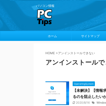
パソコン情報
ホーム
サイトマップ
HOME
>
アンインストールできない
アンインストールで
OperatingSystem
【未解決】【情報求む
るのを阻止したい
2020/8/16
Windo