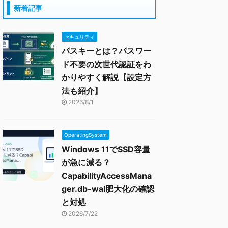
新着記事
セキュリティ
パスキーとは？パスワー
ド不要の次世代認証をわ
かりやすく解説【設定方
法も紹介】
2026/8/1
OperatingSystem
Windows 11でSSD容量
が急に減る？
CapabilityAccessMana
ger.db-wal肥大化の確認
と対処
2026/7/22