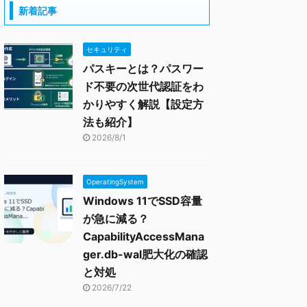
新着記事
セキュリティ
パスキーとは？パスワー
ド不要の次世代認証をわ
かりやすく解説【設定方
法も紹介】
2026/8/1
OperatingSystem
Windows 11でSSD容量
が急に減る？
CapabilityAccessMana
ger.db-wal肥大化の確認
と対処
2026/7/22