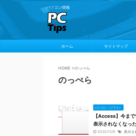
パソコン情報
ホーム
サイトマップ
HOME
>
のっぺら
のっぺら
パソコン（ソフト）
【Access】今
表示されなくなっ
2020/12/9
表示さ