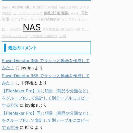
Adobe
MU-MIMO
Quick
印刷制限
時限付きPDF
クエリ
自動動画編集
回数
の破損
ビームフォーミング
４×４
制限
TerraMaster
ビデオストーリー
インスタントムー
NAS
ビー
easyQR
スマホ動画
office2rclient
ロー
カルネットワーク
Premiere Elements
2018
最近のコメント
PowerDirector 365 でサクッと動画を作成して
みた！
に
joytips
より
PowerDirector 365 でサクッと動画を作成して
みた！
に
中澤雄太
より
【FileMaker Pro】同じ項目（商品や分類など）
をグループ化して集計して別テーブルにコピー
する方法
に
joytips
より
【FileMaker Pro】同じ項目（商品や分類など）
をグループ化して集計して別テーブルにコピー
する方法
に
KTO
より