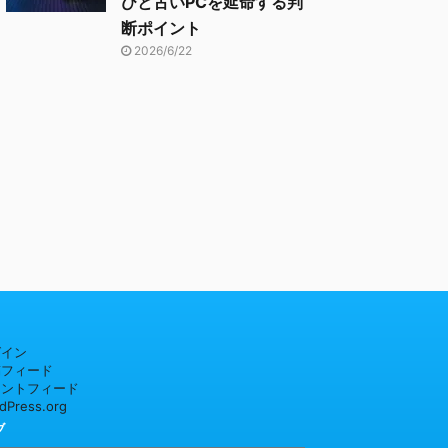
びと古いPCを延命する判
断ポイント
2026/6/22
グイン
稿フィード
メントフィード
dPress.org
ブ