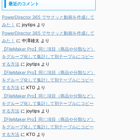
最近のコメント
PowerDirector 365 でサクッと動画を作成して
みた！
に
joytips
より
PowerDirector 365 でサクッと動画を作成して
みた！
に
中澤雄太
より
【FileMaker Pro】同じ項目（商品や分類など）
をグループ化して集計して別テーブルにコピー
する方法
に
joytips
より
【FileMaker Pro】同じ項目（商品や分類など）
をグループ化して集計して別テーブルにコピー
する方法
に
KTO
より
【FileMaker Pro】同じ項目（商品や分類など）
をグループ化して集計して別テーブルにコピー
する方法
に
joytips
より
【FileMaker Pro】同じ項目（商品や分類など）
をグループ化して集計して別テーブルにコピー
する方法
に
KTO
より