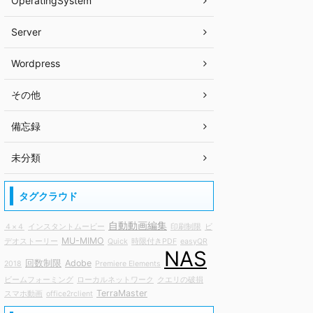
OperatingSystem
Server
Wordpress
その他
備忘録
未分類
タグクラウド
自動動画編集
４×４
インスタントムービー
印刷制限
ビ
MU-MIMO
デオストーリー
Quick
時限付きPDF
easyQR
NAS
回数制限
Adobe
2018
Premiere Elements
ビームフォーミング
ローカルネットワーク
クエリの破損
TerraMaster
スマホ動画
office2rclient