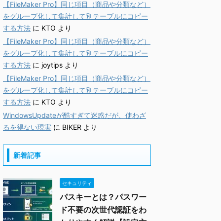
【FileMaker Pro】同じ項目（商品や分類など）
をグループ化して集計して別テーブルにコピー
する方法
に
KTO
より
【FileMaker Pro】同じ項目（商品や分類など）
をグループ化して集計して別テーブルにコピー
する方法
に
joytips
より
【FileMaker Pro】同じ項目（商品や分類など）
をグループ化して集計して別テーブルにコピー
する方法
に
KTO
より
WindowsUpdateが酷すぎて迷惑だが、使わざ
るを得ない現実
に
BIKER
より
新着記事
セキュリティ
パスキーとは？パスワー
ド不要の次世代認証をわ