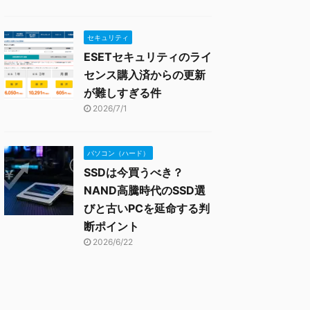
セキュリティ
ESETセキュリティのライ
センス購入済からの更新
が難しすぎる件
2026/7/1
パソコン（ハード）
SSDは今買うべき？
NAND高騰時代のSSD選
びと古いPCを延命する判
断ポイント
2026/6/22